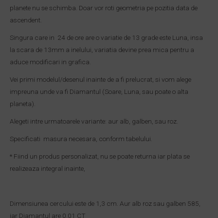
planete nu se schimba. Doar vor roti geometria pe pozitia data de
ascendent.
Singura care in 24 de ore are o variatie de 13 grade este Luna, insa
la scara de 13mm a inelului, variatia devine prea mica pentru a
aduce modificari in grafica.
Vei primi modelul/desenul inainte de a fi prelucrat, si vom alege
impreuna unde va fi Diamantul (Soare, Luna, sau poate o alta
planeta).
Alegeti intre urmatoarele variante: aur alb, galben, sau roz.
Specificati masura necesara, conform tabelului.
* Fiind un produs personalizat, nu se poate returna iar plata se
realizeaza integral inainte,
Dimensiunea cercului este de 1,3 cm. Aur alb roz sau galben 585,
iar Diamantul are 0.01 CT