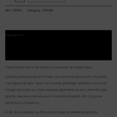
SKU:
CER01
Category:
CERURI
Description
Additional information
Reviews (0)
Cand timpul sta in loc pentru o secunda, se naste Clipa.
Aceasta este astrograma mea, ce a fost transpusa intr-o bijuterie,
ca o opera de arta. Cerul, luminariile, planetele, asteroizi si puncte
imaginare, toate au creat aceasta geometrie ce are o semnificatie
aparte, cea de a ma aduce in momentul prezent, intr-o fuziune
perfecta cu Universul.
În 88 de constelatii au fost unite imaginar stelele de pe bolta