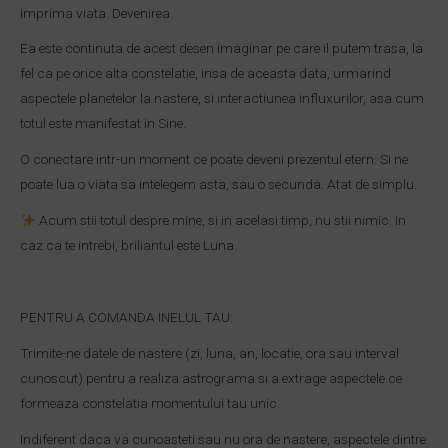
imprima viata. Devenirea.
Ea este continuta de acest desen imaginar pe care il putem trasa, la
fel ca pe orice alta constelatie, insa de aceasta data, urmarind
aspectele planetelor la nastere, si interactiunea influxurilor, asa cum
totul este manifestat in Sine.
O conectare intr-un moment ce poate deveni prezentul etern. Si ne
poate lua o viata sa intelegem asta, sau o secunda. Atat de simplu.
Acum stii totul despre mine, si in acelasi timp, nu stii nimic. In
caz ca te intrebi, briliantul este Luna.
PENTRU A COMANDA INELUL TAU:
Trimite-ne datele de nastere (zi, luna, an, locatie, ora sau interval
cunoscut) pentru a realiza astrograma si a extrage aspectele ce
formeaza constelatia momentului tau unic.
Indiferent daca va cunoasteti sau nu ora de nastere, aspectele dintre