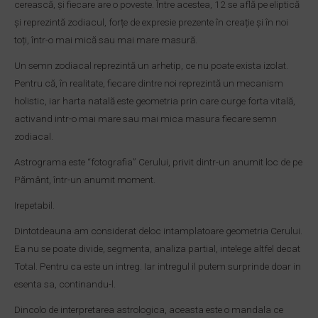
cerească, și fiecare are o poveste. Între acestea, 12 se află pe eliptică
și reprezintă zodiacul, forțe de expresie prezente în creație și în noi
toți, într-o mai mică sau mai mare masură.
Un semn zodiacal reprezintă un arhetip, ce nu poate exista izolat.
Pentru că, în realitate, fiecare dintre noi reprezintă un mecanism
holistic, iar harta natală este geometria prin care curge forta vitală,
activand intr-o mai mare sau mai mica masura fiecare semn
zodiacal.
Astrograma este “fotografia” Cerului, privit dintr-un anumit loc de pe
Pământ, într-un anumit moment.
Irepetabil.
Dintotdeauna am considerat deloc intamplatoare geometria Cerului.
Ea nu se poate divide, segmenta, analiza partial, intelege altfel decat
Total. Pentru ca este un intreg. Iar intregul il putem surprinde doar in
esenta sa, continandu-l.
Dincolo de interpretarea astrologica, aceasta este o mandala ce