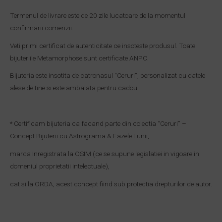
Termenul de livrare este de 20 zile lucatoare de la momentul
confirmarii comenzii.
Veti primi certificat de autenticitate ce insoteste produsul. Toate
bijuteriile Metamorphose sunt certificate ANPC.
Bijuteria este insotita de catronasul “Ceruri”, personalizat cu datele
alese de tine si este ambalata pentru cadou.
* Certificam bijuteria ca facand parte din colectia “Ceruri” –
Concept Bijuterii cu Astrograma & Fazele Lunii,
marca Inregistrata la OSIM (ce se supune legislatiei in vigoare in
domeniul proprietatii intelectuale),
cat si la ORDA, acest concept fiind sub protectia drepturilor de autor.