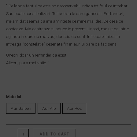
” Pe langa faptul ca este no-neobservabil, ridica tot felul de intrebari.
Sau poate constientizari. Te face sa te cam gandesti. Purtandu-l,
mi-am dat seama ca imi aminteste de mine mai des. De ceea ce
conteaza. Ma centreaza si aduce in prezent. Uneori, ma uit ca intr-o
oglinda in care nu ma vad, dar stiu ca sunt. In fiecare linie si in
intreaga “constelatie” desenata fin in aur. Si pare ca fac sens.
Uneori, doar un reminder ca exist.
Alteori, pura motivatie. ”
Material
Aur Galben
Aur Alb
Aur Roz
ADD TO CART