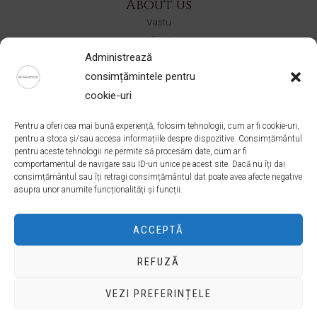
About us
Vastu
About
Administrează
Contact
consimțămintele pentru
Shop
cookie-uri
CERURI
Pentru a oferi cea mai bună experiență, folosim tehnologii, cum ar fi cookie-uri,
Ateliere
pentru a stoca și/sau accesa informațiile despre dispozitive. Consimțământul
Colectii
pentru aceste tehnologii ne permite să procesăm date, cum ar fi
comportamentul de navigare sau ID-uri unice pe acest site. Dacă nu îți dai
consimțământul sau îți retragi consimțământul dat poate avea afecte negative
Address
asupra unor anumite funcționalități și funcții.
Bucuresti, Romania
office@ateliermetamorphose.com
ACCEPTĂ
+40 727 021 539
REFUZĂ
VEZI PREFERINȚELE
Copyright © 2026 Atelier Metamorphose | Powered by Atelier