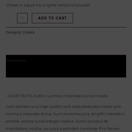
Choker or adjust it to a lighter version of yourself.
ADD TO CART
Category:
Coliere
Description
Reviews (0)
• CUART RUTIL AURIU | Lumina | Inspiratie Divina | Creatie
Sunt asemeni unui inger pazitor ce iti calauzeste pasii mereu spre
lumina si inspiratie divina. Sunt constiinta pura, amplific intentiile si
emotiile, activez sursa energiei creative. Sustin procesul de
manifestare, intuitia, ca sursa a extinderii constiintei. Prin fiecare