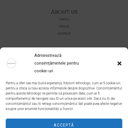
About us
Vastu
About
Contact
Shop
Administrează
CERURI
consimțămintele pentru
Ateliere
cookie-uri
Colectii
Pentru a oferi cea mai bună experiență, folosim tehnologii, cum ar fi cookie-uri,
Address
pentru a stoca și/sau accesa informațiile despre dispozitive. Consimțământul
pentru aceste tehnologii ne permite să procesăm date, cum ar fi
Bucuresti, Romania
comportamentul de navigare sau ID-uri unice pe acest site. Dacă nu îți dai
office@ateliermetamorphose.com
consimțământul sau îți retragi consimțământul dat poate avea afecte negative
+40 727 021 539
asupra unor anumite funcționalități și funcții.
ACCEPTĂ