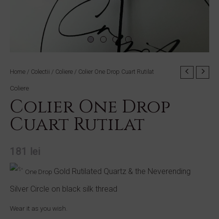
Colier
Home
/
Colectii
/
Coliere
/ Colier One Drop Cuart Rutilat
One
Coliere
Drop
Colier One Drop
Cuart
Cuart Rutilat
Rutilat
quantity
181
lei
Gold Rutilated Quartz & the Neverending
One Drop
Silver Circle on black silk thread
Wear it as you wish.