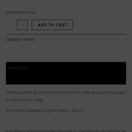
poarta Star Drop.
ADD TO CART
Category:
Coliere
Description
Reviews (0)
One drop perla de cultura rotunda 6/8 mm, stea de argint sau argint
suflat cu aur, tu alegi.
Snur negru matase, lungime totala – 60 cm
Port esenta apei primordiale, a emotiei si a femininului incapsulat ce