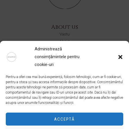
About us
Vastu
About
Contact
Administrează
consimțămintele pentru
Shop
cookie-uri
CERURI
Pentru a oferi cea mai bună experiență, folosim tehnologii, cum ar fi cookie-uri,
Ateliere
pentru a stoca și/sau accesa informațiile despre dispozitive. Consimțământul
Colectii
pentru aceste tehnologii ne permite să procesăm date, cum ar fi
comportamentul de navigare sau ID-uri unice pe acest site. Dacă nu îți dai
consimțământul sau îți retragi consimțământul dat poate avea afecte negative
Address
asupra unor anumite funcționalități și funcții.
Bucuresti, Romania
office@ateliermetamorphose.com
ACCEPTĂ
+40 727 021 539