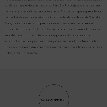
sustine si naste viata in mod spontan. Sunt protejata ca pe cea mai
de pret comoara din adancurile apelor. Port si transpun spre interior
dansul si stralucirea apei atunci cand este atinsa de razele Soarelui.
Apoi, ca intr-un vis, sunt prelungirea ei in intuneric, in reflexii si
coduri de Lumina. Sunt cuibul spre care te intorci mereu, linistea ce
se asterne atunci cand te simti in siguranta. Coborarea spre
adancul sufletului, privirea nostaglica spre trecut, printre amintiri.
Emotie si bratele mereu deschise ale mamei in care timpul se opreste
in loc, si totul ti se iarta.