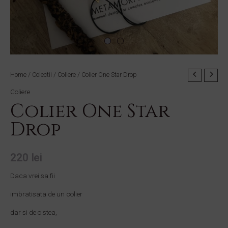
Colier
Home
/
Colectii
/
Coliere
/ Colier One Star Drop
One
Coliere
Star
Colier One Star
Drop
Drop
quantity
220
lei
Daca vrei sa fii
imbratisata de un colier
dar si de o stea,